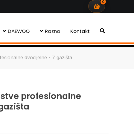
0
DAEWOO
Razno
Kontakt
fesionalne dvodijelne - 7 gazišta
estve profesionalne
gazišta