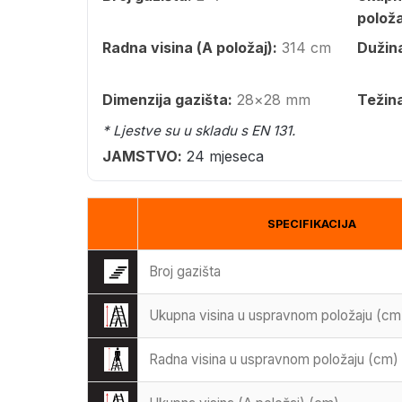
položa
Radna visina (A položaj):
314 cm
Dužina
Dimenzija gazišta:
28×28 mm
Težin
* Ljestve su u skladu s EN 131.
JAMSTVO:
24 mjeseca
SPECIFIKACIJA
Broj gazišta
Ukupna visina u uspravnom položaju (cm
Radna visina u uspravnom položaju (cm)