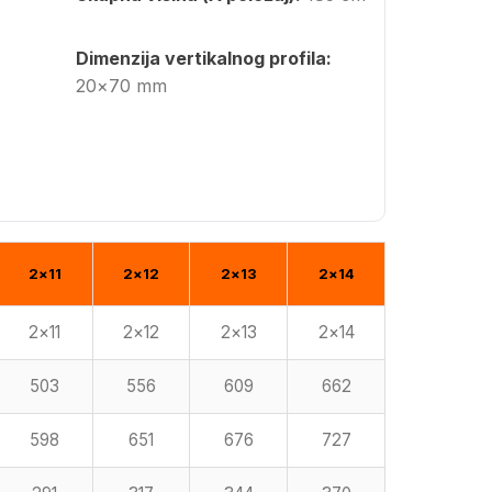
Dimenzija vertikalnog profila:
20×70 mm
2×11
2×12
2×13
2×14
2×11
2×12
2×13
2×14
503
556
609
662
598
651
676
727