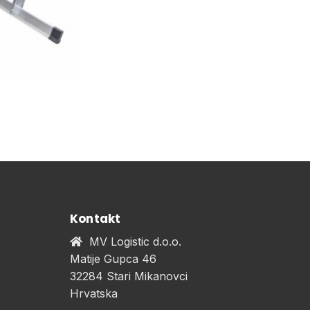
Kontakt
MV Logistic d.o.o.
Matije Gupca 46
32284 Stari Mikanovci
Hrvatska