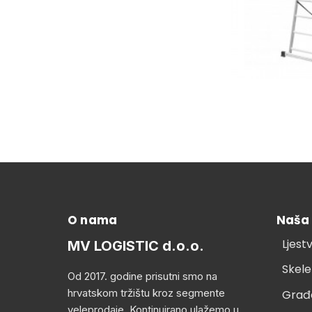
O nama
Naša
Ljest
MV LOGISTIC d.o.o.
Skele
Od 2017. godine prisutni smo na
hrvatskom tržištu kroz segmente
Građ
veleprodaje. Kontinuirano ulažemo u