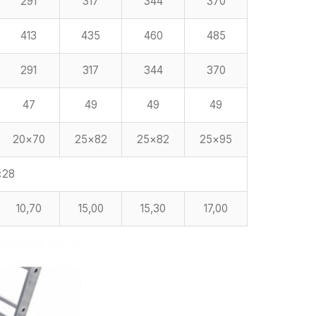
291
317
344
370
413
435
460
485
291
317
344
370
47
49
49
49
20×70
25×82
25×82
25×95
×28
10,70
15,00
15,30
17,00