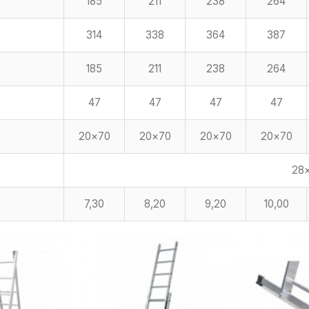
185
211
238
264
314
338
364
387
185
211
238
264
47
47
47
47
20×70
20×70
20×70
20×70
28
7,30
8,20
9,20
10,00