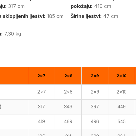
ju:
317 cm
položaju:
419 cm
 sklopljenih ljestvi:
185 cm
Širina ljestvi:
47 cm
a:
7,30 kg
2×7
2×8
2×9
2×10
2×7
2×8
2×9
2×10
)
317
343
397
449
419
469
496
545