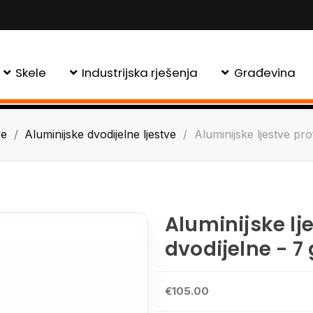
Skele
Industrijska rješenja
Građevina
ve
Aluminijske dvodijelne ljestve
Aluminijske ljestve pro
Aluminijske lj
dvodijelne - 7 
€105.00