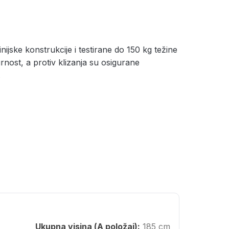
ijske konstrukcije i testirane do 150 kg težine
nost, a protiv klizanja su osigurane
.
Ukupna visina (A položaj):
185 cm