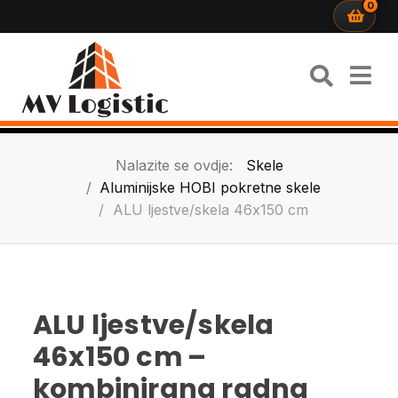
0
Nalazite se ovdje:
Skele
Aluminijske HOBI pokretne skele
ALU ljestve/skela 46x150 cm
ALU ljestve/skela
46x150 cm –
kombinirana radna