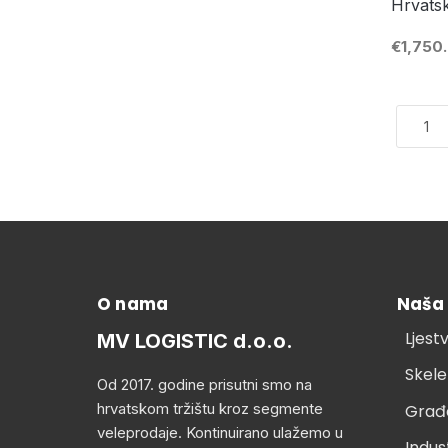
Hrvatsk
€1,750
O nama
Naša
Ljest
MV LOGISTIC d.o.o.
Skele
Od 2017. godine prisutni smo na
hrvatskom tržištu kroz segmente
Građ
veleprodaje. Kontinuirano ulažemo u
Indus