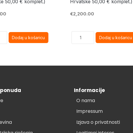
e 50,00 € komplet.)
Hrvatske 50,00 € komplet.)
.00
€2,200.00
 ponuda
Informacije
ve
O nama
Impressum
evina
Izjava o privatnosti
trijska rješenja
Legitimni interes