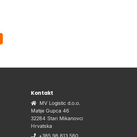
Kontakt
MV Logistic d.o.o.
Matije Gupca 46
32284 Stari Mikanovci
Hrvatska
+385 98 813 580