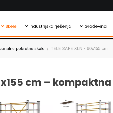
Skele
Industrijska rješenja
Građevina
sionalne pokretne skele
TELE SAFE XLN - 60x155 cm
60x155 cm – kompaktna