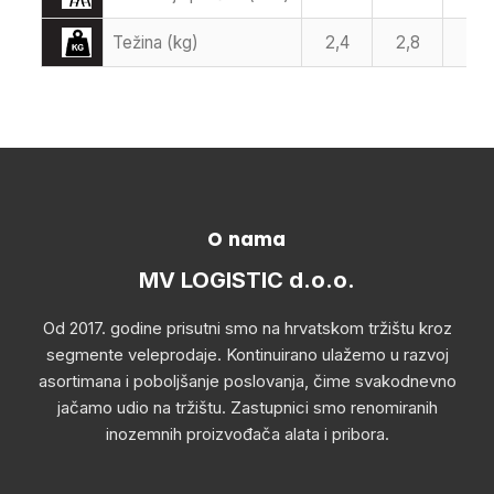
Težina (kg)
2,4
2,8
3,2
O nama
MV LOGISTIC d.o.o.
Od 2017. godine prisutni smo na hrvatskom tržištu kroz
segmente veleprodaje. Kontinuirano ulažemo u razvoj
asortimana i poboljšanje poslovanja, čime svakodnevno
jačamo udio na tržištu. Zastupnici smo renomiranih
inozemnih proizvođača alata i pribora.