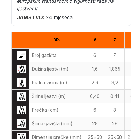
europskim standardom o sigurnosti rada na
ljestvama.
JAMSTVO:
24 mjeseca
DP-
6
7
8
Broj gazišta
6
7
8
Dužina ljestvi (m)
1,6
1,865
2,12
Radna visina (m)
2,9
3,2
3,5
Širina ljestvi (m)
0,40
0,41
0,41
Prečka (cm)
6
8
8
Širina gazišta (mm)
28
28
28
Dimenzija prečke (mm)
25×58
25×58
25×5