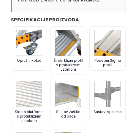
SPECIFIKACIJE PROIZVODA
Opružni kotač
Široki klizni profil
Posebni Sigma
s protukliznim
profil
uzorkom
Široka platforma
Sustav zaštite
Sustavi spajanja
s protukliznim
od pada
uzorkom