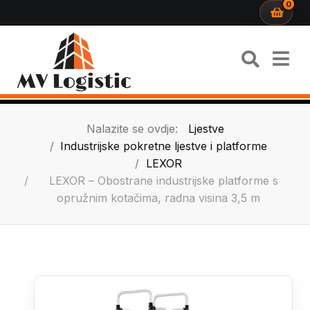
0
Nalazite se ovdje:
Ljestve
Industrijske pokretne ljestve i platforme
LEXOR
LEXOR – Obostrane industrijske platforme s
opružnim kotačima, radna visina 3,5 m