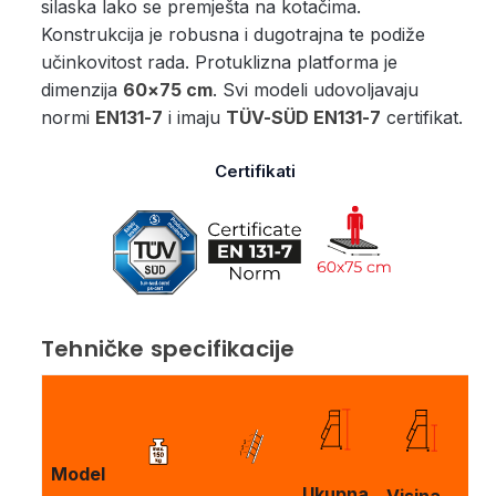
silaska lako se premješta na kotačima.
Konstrukcija je robusna i dugotrajna te podiže
učinkovitost rada. Protuklizna platforma je
dimenzija
60×75 cm
. Svi modeli udovoljavaju
normi
EN131-7
i imaju
TÜV-SÜD EN131-7
certifikat.
Certifikati
Tehničke specifikacije
Model
Ukupna
Visina