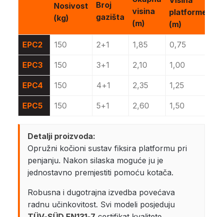
Broj
Nosivost
visina
platforme
gazišta
(kg)
(m)
(m)
EPC2
150
2+1
1,85
0,75
EPC3
150
3+1
2,10
1,00
EPC4
150
4+1
2,35
1,25
EPC5
150
5+1
2,60
1,50
Detalji proizvoda:
Opružni kočioni sustav fiksira platformu pri
penjanju. Nakon silaska moguće ju je
jednostavno premjestiti pomoću kotača.
Robusna i dugotrajna izvedba povećava
radnu učinkovitost. Svi modeli posjeduju
TÜV-SÜD EN131-7
certifikat kvalitete.