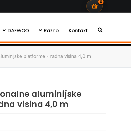
0
DAEWOO
Razno
Kontakt
uminijske platforme - radna visina 4,0 m
ionalne aluminijske
dna visina 4,0 m