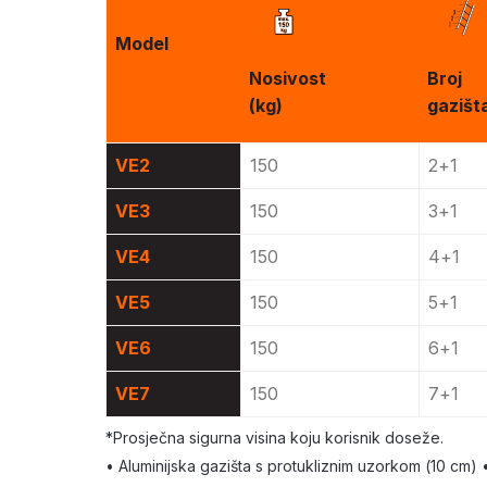
Model
Nosivost
Broj
(kg)
gazišt
VE2
150
2+1
VE3
150
3+1
VE4
150
4+1
VE5
150
5+1
VE6
150
6+1
VE7
150
7+1
*Prosječna sigurna visina koju korisnik doseže.
• Aluminijska gazišta s protukliznim uzorkom (10 cm) •