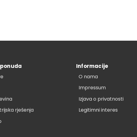
 ponuda
Informacije
ve
O nama
Impressum
evina
Izjava o privatnosti
trijska rješenja
Legitimni interes
o