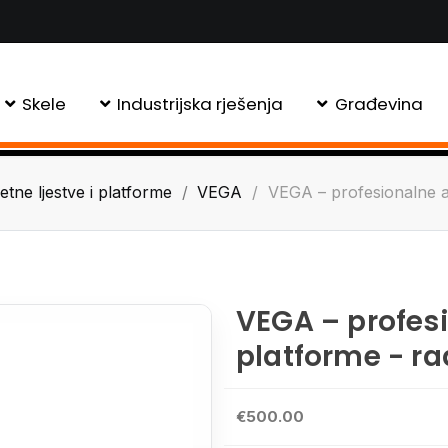
Skele
Industrijska rješenja
Građevina
etne ljestve i platforme
VEGA
VEGA – profesionalne al
VEGA – profes
platforme - ra
€500.00