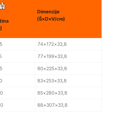
Dimenzije
(Š×D×V/cm)
žina
)
,5
74×172×33,8
5
77×199×33,8
,5
80×225×33,8
,0
83×253×33,8
,0
85×280×33,8
,0
88×307×33,8