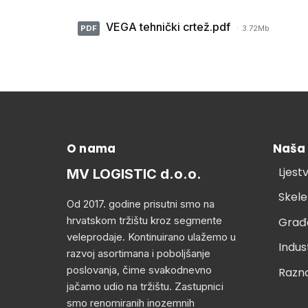
VEGA tehnički crtež.pdf
PDF
3.72Mb
O nama
Naša
Ljest
MV LOGISTIC d.o.o.
Skele
Od 2017. godine prisutni smo na
hrvatskom tržištu kroz segmente
Građ
veleprodaje. Kontinuirano ulažemo u
Indus
razvoj asortimana i poboljšanje
poslovanja, čime svakodnevno
Razn
jačamo udio na tržištu. Zastupnici
smo renomiranih inozemnih