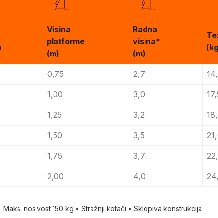
Visina
Radna
Te
platforme
visina*
a
(kg
(m)
(m)
0,75
2,7
14
1,00
3,0
17,
1,25
3,2
18
1,50
3,5
21
1,75
3,7
22
2,00
4,0
24
 Maks. nosivost 150 kg • Stražnji kotači • Sklopiva konstrukcija