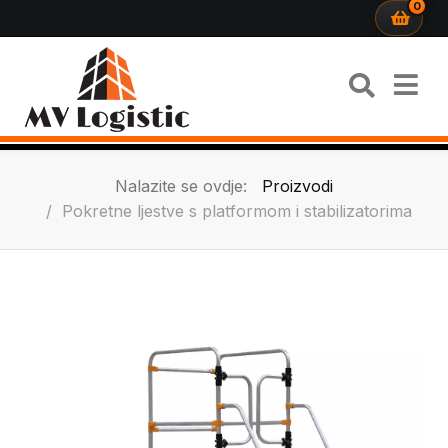
0
Nalazite se ovdje:
Proizvodi
Pokretne ljestve s platformom i stabilizatorima